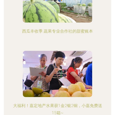
西瓜丰收季 蔬果专业合作社的甜蜜账本
大福利！嘉定地产水果获1金2银2铜，小嘉免费送
15箱~