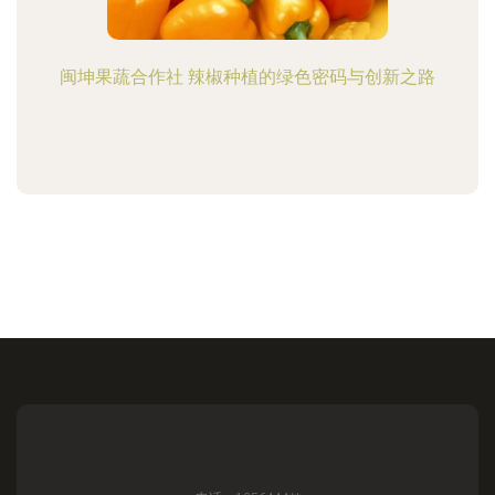
闽坤果蔬合作社 辣椒种植的绿色密码与创新之路