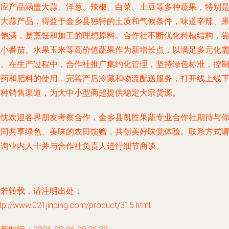
供应产品涵盖大蒜、洋葱、辣椒、白菜、土豆等多种蔬果，特别
其大蒜产品，得益于金乡县独特的土质和气候条件，味道辛辣、
肉饱满，是烹饪和加工的理想原料。合作社不断优化种植结构，
试小番茄、水果玉米等高价值蔬果作为新增长点，以满足多元化
求。在生产过程中，合作社推广集约化管理，坚持绿色标准，控
农药和肥料的使用，完善产后冷藏和物流配送服务，打开线上线
多种销售渠道，为大中小型商超提供稳定大宗货源。
热忱欢迎各界朋友考察合作，金乡县凯胜果蔬专业合作社期待与
一同共享绿色、美味的农田馈赠，共创美好味觉体验。联系方式
咨询业内人士并与合作社负责人进行细节商谈。
如若转载，请注明出处：
tp://www.021jinping.com/product/315.html