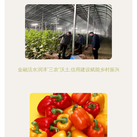
金融活水润泽"三农"沃土,信用建设赋能乡村振兴