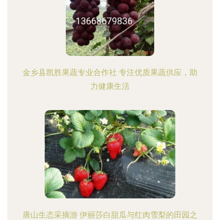
金乡县凯胜果蔬专业合作社 专注优质果蔬供应，助
力健康生活
唐山生态采摘游 伊丽莎白甜瓜与红肉雪梨的田园之