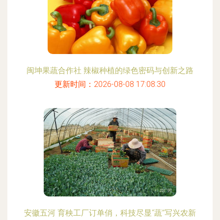
闽坤果蔬合作社 辣椒种植的绿色密码与创新之路
更新时间：2026-08-08 17:08:30
安徽五河 育秧工厂订单俏，科技尽显“蔬”写兴农新