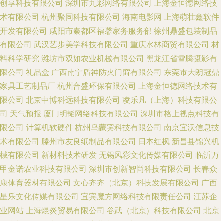
创享科技有限公司
深圳市九彩网络有限公司
上海金恒德网络技
术有限公司
杭州聚同科技有限公司
海南电影网
上海萌壮鑫软件
开发有限公司
咸阳市秦都区福馨家务服务部
徐州鼎盛包装制品
有限公司
武汉艺步美学科技有限公司
重庆水林商贸有限公司
材
料科学研究
潍坊市双如农业机械有限公司
黑龙江省雪腾摄影有
限公司
礼品盒
广西南宁盾神防火门窗有限公司
东莞市大朗冠鼎
家具工艺制品厂
杭州合盛环保有限公司
上海金恒德网络技术有
限公司
北京中博科远科技有限公司
凌乐凡（上海）科技有限公
司
天气预报
厦门明韬网络科技有限公司
深圳市格上视点科技有
限公司
计算机软硬件
杭州乌蒙宾科技有限公司
南京宜沃信息技
术有限公司
滕州市友良纸制品有限公司
日本红枫
新昌县锦兴机
械有限公司
新材料技术研发
无锡风彩文化传媒有限公司
临沂万
甲金诺农业科技有限公司
深圳市创新智尚科技有限公司
长春众
康体育器材有限公司
文心齐齐（北京）科技发展有限公司
广西
星乐文化传媒有限公司
宜宾魔方网络科技有限责任公司
江苏企
业网站
上海焜炎贸易有限公司
谷武（北京）科技有限公司
北京