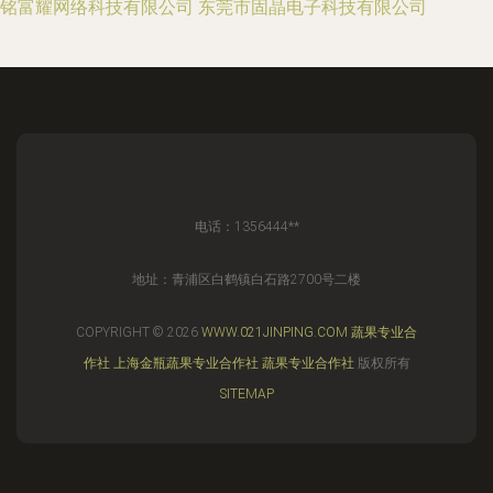
铭富耀网络科技有限公司
东莞市固晶电子科技有限公司
电话：1356444**
地址：青浦区白鹤镇白石路2700号二楼
COPYRIGHT © 2026
WWW.021JINPING.COM
蔬果专业合
作社
上海金瓶蔬果专业合作社
蔬果专业合作社
版权所有
SITEMAP