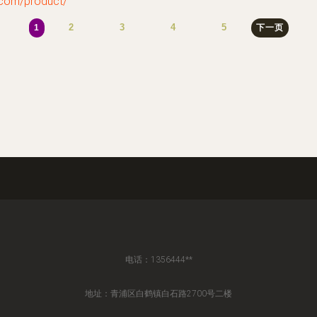
om/product/
2
3
4
5
1
下一页
电话：1356444**
地址：青浦区白鹤镇白石路2700号二楼