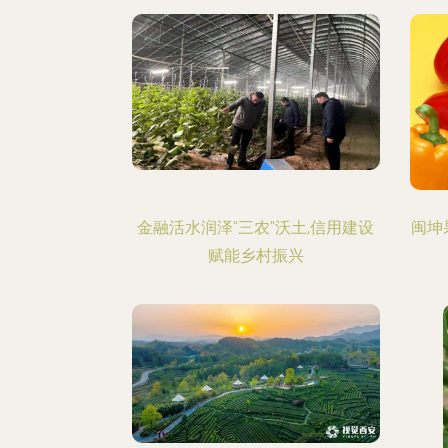
金融活水润泽"三农"沃土,信用建设
闽坤
赋能乡村振兴