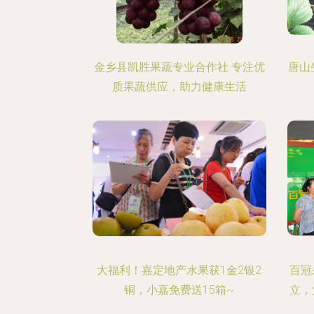
金乡县凯胜果蔬专业合作社 专注优
唐山
质果蔬供应，助力健康生活
大福利！嘉定地产水果获1金2银2
百冠
铜，小嘉免费送15箱~
立，