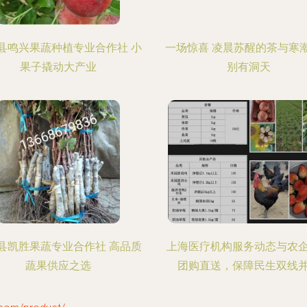
县鸣兴果蔬种植专业合作社 小
一场惊喜 凌晨苏醒的茶与寒
果子撬动大产业
别有洞天
县凯胜果蔬专业合作社 高品质
上海医疗机构服务动态与农
蔬果供应之选
团购直送，保障民生双线