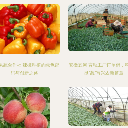
果蔬合作社 辣椒种植的绿色密
安徽五河 育秧工厂订单俏，
码与创新之路
显“蔬”写兴农新篇章