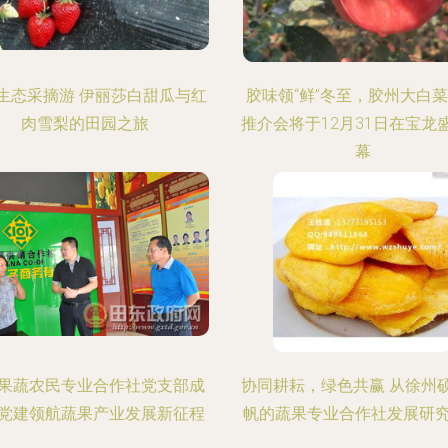
生态采摘游 伊丽莎白甜瓜与红
胶味领“鲜”冬至，胶州大白
肉雪梨的田园之旅
推介会将于12月31日在宝龙
幕
果蔬农民专业合作社党支部成
协同耕耘，绿色共赢 从徐州
党建领航蔬果产业发展新征程
帆的蔬果专业合作社发展研