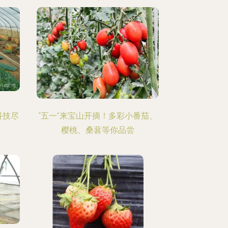
科技尽
“五一”来宝山开摘！多彩小番茄、
樱桃、桑葚等你品尝