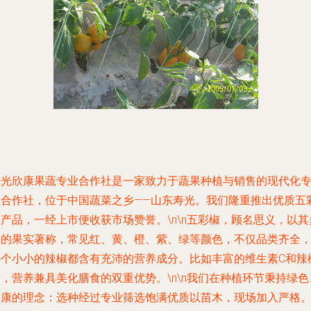
寿光欣康果蔬专业合作社是一家致力于蔬果种植与销售的现代化
业合作社，位于中国蔬菜之乡——山东寿光。我们隆重推出优质五
产品，一经上市便收获市场赞誉。\n\n五彩椒，顾名思义，以其
彩的果实著称，常见红、黄、橙、紫、绿等颜色，不仅品类齐全
每个小小的辣椒都含有充沛的营养成分。比如丰富的维生素C和辣
，营养兼具美化膳食的双重优势。\n\n我们在种植环节秉持绿色
健康的理念：选种经过专业筛选饱满优质以苗木，现场加入严格