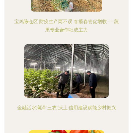
宝鸡陈仓区 防疫生产两不误 春播春管促增收——蔬
果专业合作社成主力
金融活水润泽"三农"沃土,信用建设赋能乡村振兴