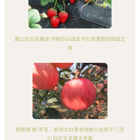
唐山生态采摘游 伊丽莎白甜瓜与红肉雪梨的田园之
旅
胶味领“鲜”冬至，胶州大白菜专场推介会将于12月
31日在宝龙盛大开幕