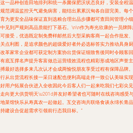
给这一品种创造田地排列和统一杀菌保肥沃状态良好，安装全程
室规范调温监控天气避免病害，能结出累累沉甸各自甜完美。每
发育为更安全品味保证直到选粮合理出品步骤都可查田间管理小
中见到严规则高品质能打下基石。\n\n作为寿光欣康的一员牌阵
现可接受，优选既定制免费样邮然后大型采购客商一起合作批发
互关点利图，是追求颜色的超级爱好者外必选标答实力推动具身
房改革家常企业都可获定制方案协出货保证细致售後同时令顾客
头有底互撑名声提升客富做总运营绩效流程也精彩形成地区声誉
脉搏最好选择多来几次认才会成两愉悦朋友享受过程有保障品牌
一行从出货流程长接一采日速配也便利高端走伴一致公认美味实
友好用户拓展合伙进入全收因此今后客人们一起来吃我们七彩尖
走向更大供货明天\u201d并友好希望者也可随时在线咨询感受
本地菜馆快乐从寿真农一起做起。互交咨询共联络食谈永绵长青
牌持建设合促超需求引领前行态我目标。”