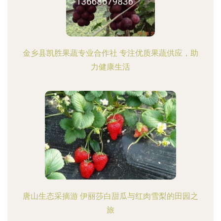
金乡县凯胜果蔬专业合作社 专注优质果蔬供应，助
力健康生活
唐山生态采摘游 伊丽莎白甜瓜与红肉雪梨的田园之
旅