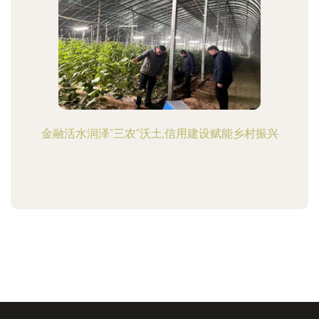
金融活水润泽"三农"沃土,信用建设赋能乡村振兴