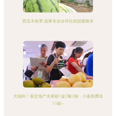
西瓜丰收季 蔬果专业合作社的甜蜜账本
大福利！嘉定地产水果获1金2银2铜，小嘉免费送
15箱~