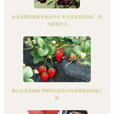
金乡县凯胜果蔬专业合作社 专注优质果蔬供应，助
力健康生活
唐山生态采摘游 伊丽莎白甜瓜与红肉雪梨的田园之
旅