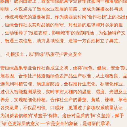
在陕西广袤的田野上，西安恒绿蔬果专业合作社如同一颗璀璨的
色明珠，不仅点亮了当地农业发展的前路，更成为连接农村与城
市、传统与现代的重要桥梁。作为陕西农村网“合作社榜”上的杰出
表，恒绿合作社以其对品质的坚守、对创新的追求和对乡亲的担
当，生动诠释了“报道农村，影响城市”的深刻内涵，为弘扬特产文
化、畅通三农信息、助力县域经济、造福一方百姓树立了典范。
、 扎根沃土，以“恒绿”品质守护舌尖安全
西安恒绿蔬果专业合作社自成立之初，便将“绿色、健康、安全”刻
发展基因。合作社严格遵循绿色农产品生产标准，从土壤改良、
种选育到种植管理、病虫害防治，全程推行生态化、标准化作业
通过引入智能监测系统，实时掌控大棚内的温度、湿度、光照及
壤养分，实现精细化种植。合作社生产的番茄、黄瓜、辣椒、草
等各类蔬果，不仅品相佳、口感好，更通过了多项权威质量认证
为消费者信赖的“菜篮子”保障。这份对品质的“恒”久坚持，赋予
“绿”色更深层的意义——它是安全的象征，是健康的承诺。