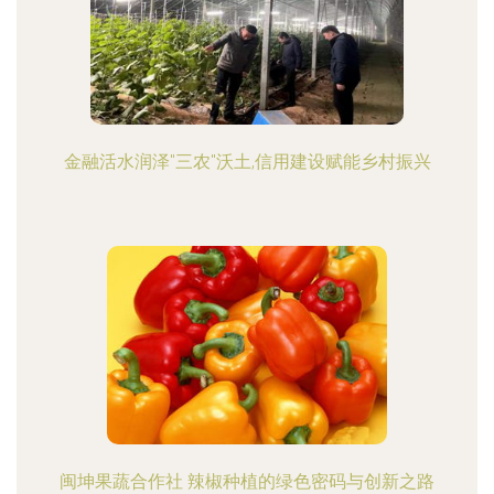
金融活水润泽"三农"沃土,信用建设赋能乡村振兴
闽坤果蔬合作社 辣椒种植的绿色密码与创新之路