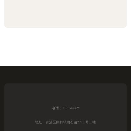
电话：1356444**
地址：青浦区白鹤镇白石路2700号二楼