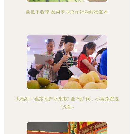
西瓜丰收季 蔬果专业合作社的甜蜜账本
大福利！嘉定地产水果获1金2银2铜，小嘉免费送
15箱~