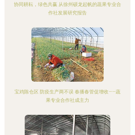
协同耕耘，绿色共赢 从徐州硕龙起帆的蔬果专业合
作社发展研究报告
宝鸡陈仓区 防疫生产两不误 春播春管促增收——蔬
果专业合作社成主力