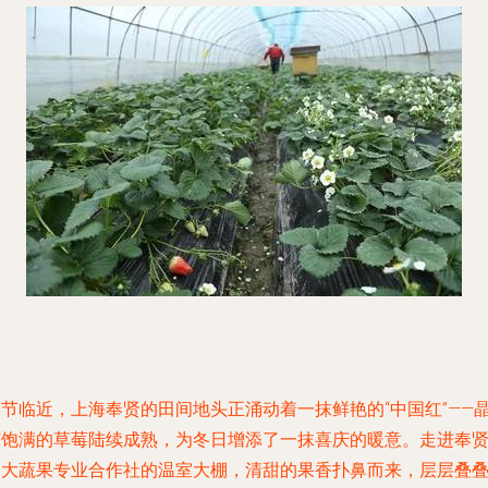
春节临近，上海奉贤的田间地头正涌动着一抹鲜艳的“中国红”——
莹饱满的草莓陆续成熟，为冬日增添了一抹喜庆的暖意。走进奉
各大蔬果专业合作社的温室大棚，清甜的果香扑鼻而来，层层叠