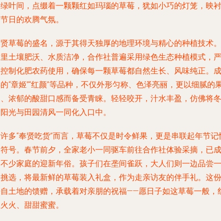
的绿叶间，点缀着一颗颗红如玛瑙的草莓，犹如小巧的灯笼，映
着节日的欢腾气氛。
奉贤草莓的盛名，源于其得天独厚的地理环境与精心的种植技术
这里土壤肥沃、水质洁净，合作社普遍采用绿色生态种植模式，
格控制化肥农药使用，确保每一颗草莓都自然生长、风味纯正。
的“章姬”“红颜”等品种，不仅外形匀称、色泽亮丽，更以细腻的
肉、浓郁的酸甜口感而备受青睐。轻轻咬开，汁水丰盈，仿佛将
日阳光与田园清风一同化入口中。
对许多“奉贤吃货”而言，草莓不仅是时令鲜果，更是串联起年节记
的符号。春节前夕，全家老小一同驱车前往合作社体验采摘，已
为不少家庭的迎新年俗。孩子们在垄间雀跃，大人们则一边品尝
边挑选，将最新鲜的草莓装入礼盒，作为走亲访友的伴手礼。这
来自土地的馈赠，承载着对亲朋的祝福——愿日子如这草莓一般，
红火火、甜甜蜜蜜。