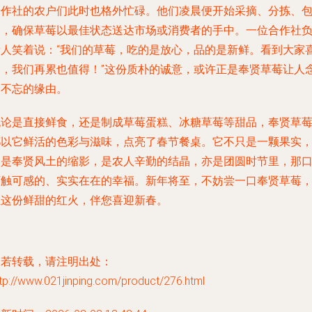
合作社的农户们此时也格外忙碌。他们凌晨便开始采摘、分拣、
装，确保草莓以最佳状态送达市场或消费者的手中。一位合作社
责人笑着说：“我们的草莓，吃的是放心，品的是新鲜。看到大家
欢，我们再累也值得！”这份质朴的诚意，或许正是奉贤草莓让人
念不忘的缘由。
无论是直接鲜食，还是制成草莓蛋糕、冰糖草莓等甜品，奉贤草
都以它鲜活的色彩与滋味，点亮了春节餐桌。它不只是一颗果实
更是奉贤风土的缩影，是农人辛勤的结晶，亦是团圆时节里，那
可触可感的、实实在在的幸福。新年将至，不妨尝一口奉贤草莓
让这份鲜甜的红火，伴您喜迎新春。
如若转载，请注明出处：
tp://www.021jinping.com/product/276.html