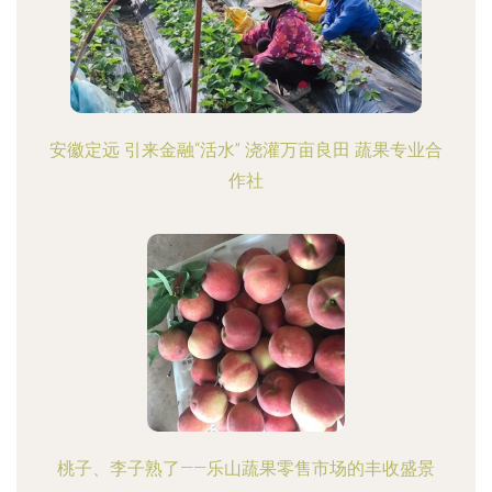
安徽定远 引来金融“活水” 浇灌万亩良田 蔬果专业合
作社
桃子、李子熟了——乐山蔬果零售市场的丰收盛景