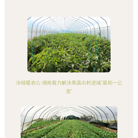
冷链暖农心 湖南着力解决果蔬出村进城“最初一公
里”