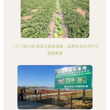
一三〇团六连 西瓜开园幸福来，蔬果专业合作社引
领致富路