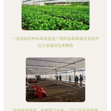
一亩地如何种出两亩效益？鄂州这家果蔬专业合作
社立体栽培瓜果飘香
科技赋能菜园，机械助力丰收——宝山区蔬菜机械