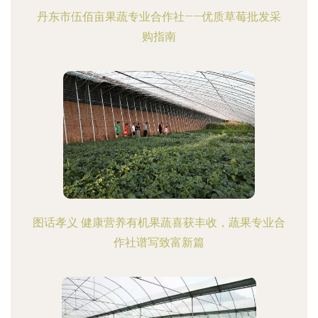
丹东市伍佰亩果蔬专业合作社——优质草莓批发采
购指南
图话孝义 健康营养有机果蔬喜获丰收，蔬果专业合
作社谱写致富新篇