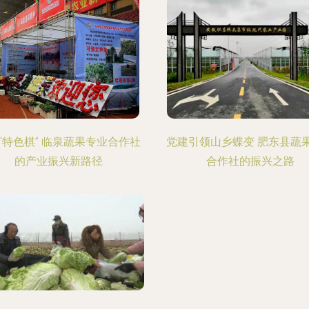
“特色棋” 临泉蔬果专业合作社
党建引领山乡蝶变 肥东县蔬
的产业振兴新路径
合作社的振兴之路