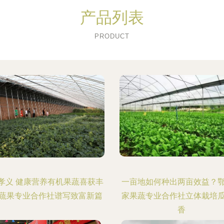
产品列表
PRODUCT
孝义 健康营养有机果蔬喜获丰
一亩地如何种出两亩效益？
蔬果专业合作社谱写致富新篇
家果蔬专业合作社立体栽培
香