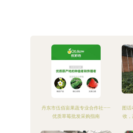
丹东市伍佰亩果蔬专业合作社——
图话
优质草莓批发采购指南
收，