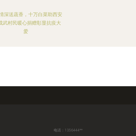
情深送蔬香，十万白菜助西安
—成武村民暖心捐赠彰显抗疫大
爱
电话：1356444**