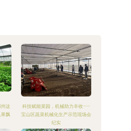
鄂州这
科技赋能菜园，机械助力丰收——
瓜果飘
宝山区蔬菜机械化生产示范现场会
纪实