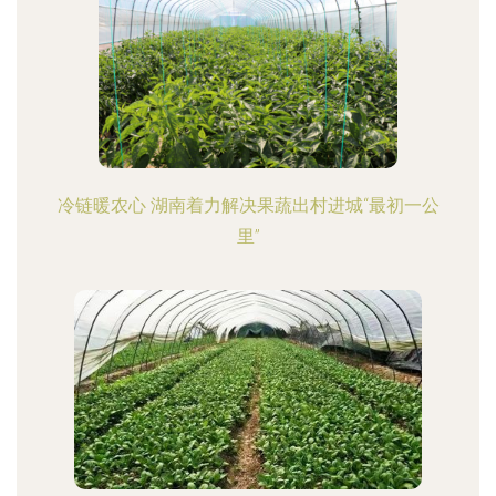
冷链暖农心 湖南着力解决果蔬出村进城“最初一公
里”