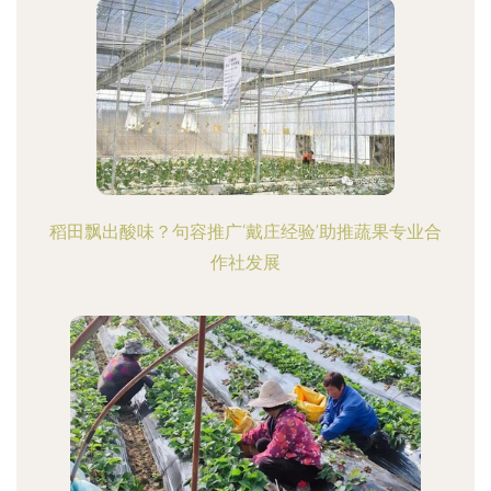
稻田飘出酸味？句容推广‘戴庄经验’助推蔬果专业合
作社发展