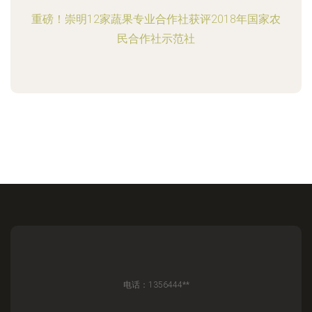
重磅！崇明12家蔬果专业合作社获评2018年国家农
民合作社示范社
电话：1356444**