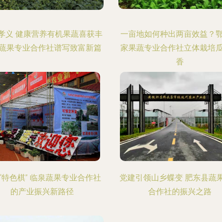
孝义 健康营养有机果蔬喜获丰
一亩地如何种出两亩效益？
蔬果专业合作社谱写致富新篇
家果蔬专业合作社立体栽培
香
“特色棋” 临泉蔬果专业合作社
党建引领山乡蝶变 肥东县蔬
的产业振兴新路径
合作社的振兴之路