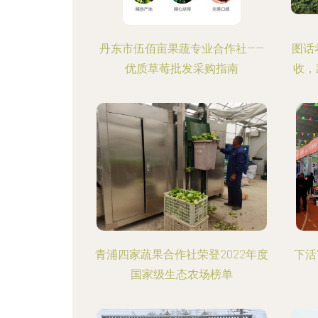
丹东市伍佰亩果蔬专业合作社——
图话
优质草莓批发采购指南
收，
青浦四家蔬果合作社荣登2022年度
下活
国家级生态农场榜单