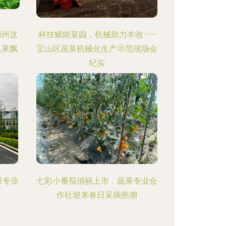
鄂州这
科技赋能菜园，机械助力丰收——
瓜果飘
宝山区蔬菜机械化生产示范现场会
纪实
果专业
七彩小番茄俏丽上市，蔬果专业合
作社迎来春日采摘热潮