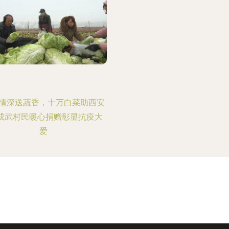
情深送蔬香，十万白菜助西安
—成武村民暖心捐赠彰显抗疫大
爱