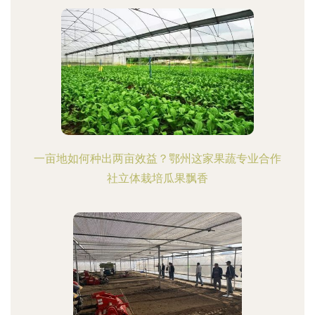
一亩地如何种出两亩效益？鄂州这家果蔬专业合作
社立体栽培瓜果飘香