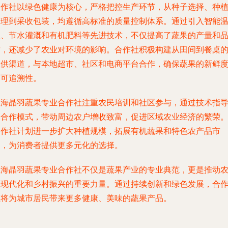
合作社以绿色健康为核心，严格把控生产环节，从种子选择、种
管理到采收包装，均遵循高标准的质量控制体系。通过引入智能
室、节水灌溉和有机肥料等先进技术，不仅提高了蔬果的产量和
质，还减少了农业对环境的影响。合作社积极构建从田间到餐桌
直供渠道，与本地超市、社区和电商平台合作，确保蔬果的新鲜
和可追溯性。
上海晶羽蔬果专业合作社注重农民培训和社区参与，通过技术指
和合作模式，带动周边农户增收致富，促进区域农业经济的繁荣
合作社计划进一步扩大种植规模，拓展有机蔬果和特色农产品市
场，为消费者提供更多元化的选择。
上海晶羽蔬果专业合作社不仅是蔬果产业的专业典范，更是推动
业现代化和乡村振兴的重要力量。通过持续创新和绿色发展，合
社将为城市居民带来更多健康、美味的蔬果产品。