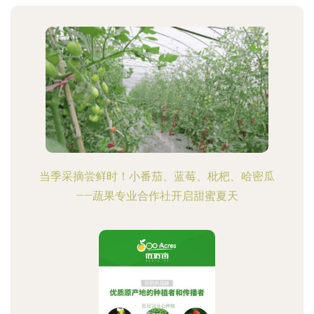
当季采摘尝鲜时！小番茄、蓝莓、枇杷、哈密瓜
——蔬果专业合作社开启甜蜜夏天